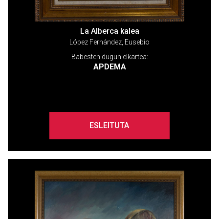
La Alberca kalea
López Fernández, Eusebio
Babesten dugun elkartea:
APDEMA
ESLEITUTA