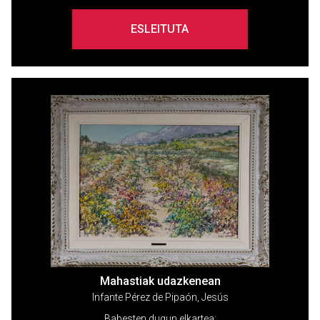
ESLEITUTA
Mahastiak udazkenean
Infante Pérez de Pipaón, Jesús
Babesten dugun elkartea: