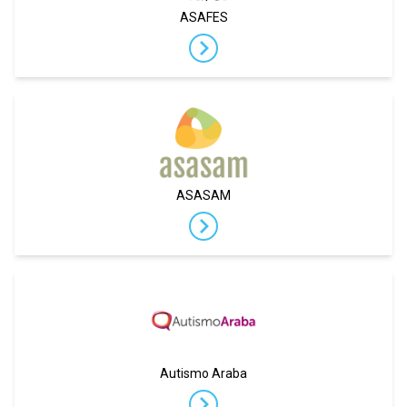
ASAFES
ASASAM
Autismo Araba