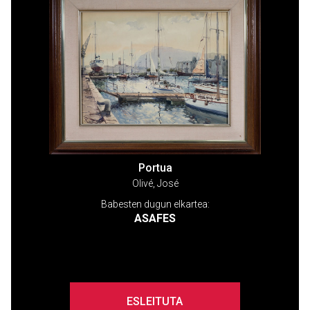
Portua
Olivé, José
Babesten dugun elkartea:
ASAFES
ESLEITUTA