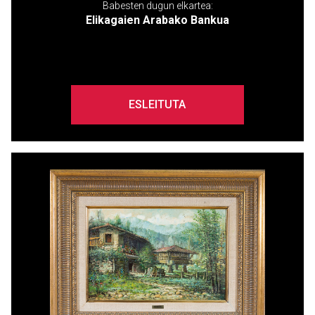
Babesten dugun elkartea:
Elikagaien Arabako Bankua
ESLEITUTA