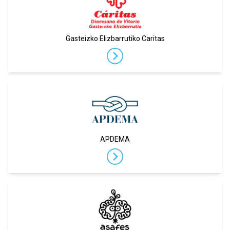
Gasteizko Elizbarrutiko Caritas
APDEMA