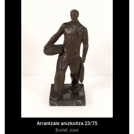
Arrantzale anizkoitza 23/75
Borlaf, José