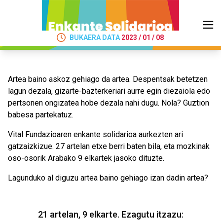
BUKAERA DATA
2023 / 01 / 08
Artea baino askoz gehiago da artea. Despentsak betetzen
lagun dezala, gizarte-bazterkeriari aurre egin diezaiola edo
pertsonen ongizatea hobe dezala nahi dugu. Nola? Guztion
babesa partekatuz.
Vital Fundazioaren enkante solidarioa aurkezten ari
gatzaizkizue. 27 artelan etxe berri baten bila, eta mozkinak
oso-osorik Arabako 9 elkartek jasoko dituzte.
Lagunduko al diguzu artea baino gehiago izan dadin artea?
21 artelan, 9 elkarte. Ezagutu itzazu: