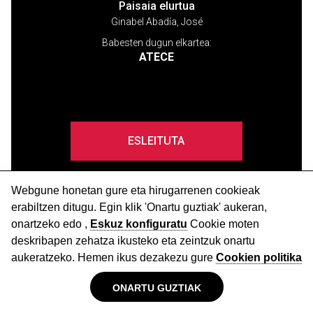
Paisaia elurtua
Ginabel Abadía, José
Babesten dugun elkartea:
ATECE
ESLEITUTA