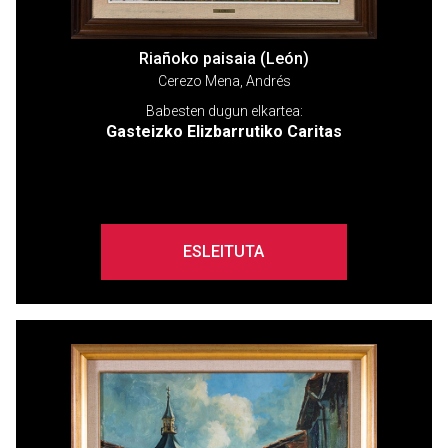
Riañoko paisaia (León)
Cerezo Mena, Andrés
Babesten dugun elkartea:
Gasteizko Elizbarrutiko Caritas
ESLEITUTA