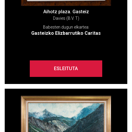
Aihotz plaza. Gasteiz
Davies (B.V. T)
Babesten dugun elkartea:
Gasteizko Elizbarrutiko Caritas
ESLEITUTA