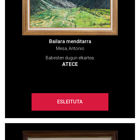
Bailara menditarra
Mesa, Antonio
Babesten dugun elkartea:
ATECE
ESLEITUTA