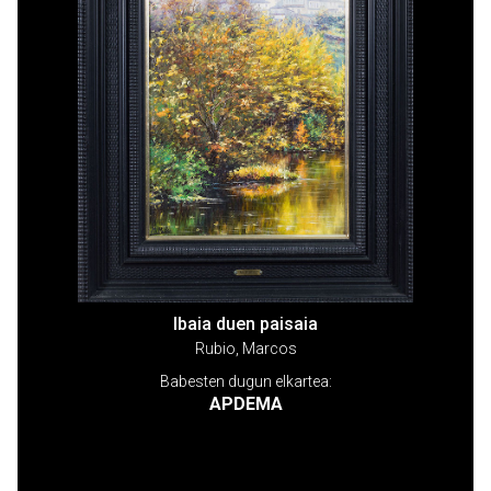
Ibaia duen paisaia
Rubio, Marcos
Babesten dugun elkartea:
APDEMA