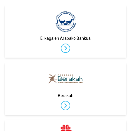
Elikagaien Arabako Bankua
Berakah