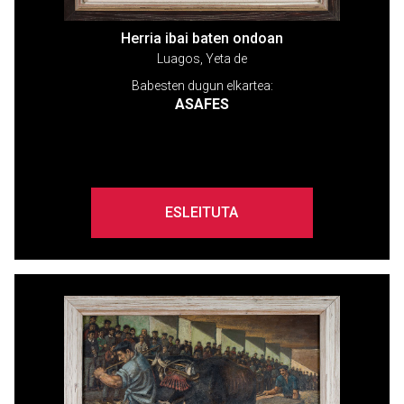
Herria ibai baten ondoan
Luagos, Yeta de
Babesten dugun elkartea:
ASAFES
ESLEITUTA