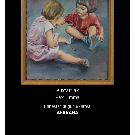
Puxtarriak
Pero, Emma
Babesten dugun elkartea:
AFARABA