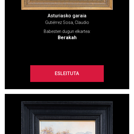
Asturiasko garaia
Gutiérrez Sosa, Claudio
Babesten dugun elkartea:
Berakah
ESLEITUTA