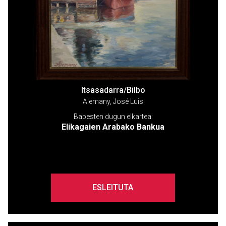
Itsasadarra/Bilbo
Alemany, José Luis
Babesten dugun elkartea:
Elikagaien Arabako Bankua
ESLEITUTA