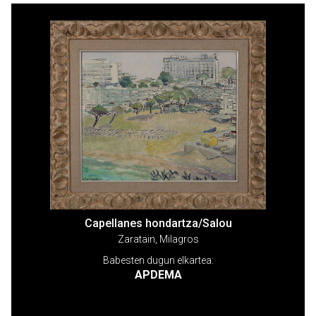
Capellanes hondartza/Salou
Zaratain, Milagros
Babesten dugun elkartea:
APDEMA