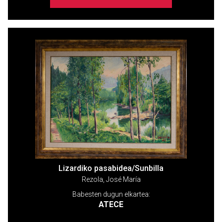
Lizardiko pasabidea/Sunbilla
Rezola, José María
Babesten dugun elkartea:
ATECE